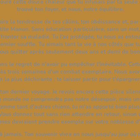
ouré cette douce chaleur que tu infusais par ta seule 
trouvé ton foyer, et nous, notre équilibre.
e la tendresse de tes câlins, ton obéissance et, par-
ite Manon. Sans éducation particulière, sans un mot,
ffronter sa maladie. Tu l'as protégée, tu nous as entour
ernier souffle. Tu aimais tant la vie à nos côtés que tu
nous quitter après seulement deux ans et demi de bon
ns le regret de n'avoir pu empêcher l'inévitable. Cett
ès trois semaines d'un combat exemplaire. Nous avons
n la plus déchirante : te laisser partir pour t'épargner
on dernier voyage. Je revois encore cette pièce silenc
 le monde ne comprendra pas notre désespoir, mais une
, comme tant d'autres chiens, tu m'as apporté bien pl
Vous donnez tout sans rien attendre en retour, sinon 
es devraient prendre exemple sur votre noblesse d
à jamais. Ton souvenir vivra en nous jusqu'au jour où 