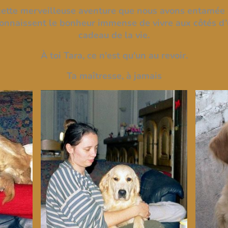
et cette merveilleuse aventure que nous avons entamée 
connaissent le bonheur immense de vivre aux côtés d’
cadeau de la vie.
À toi Tara, ce n'est qu'un au revoir.
Ta maîtresse, à jamais