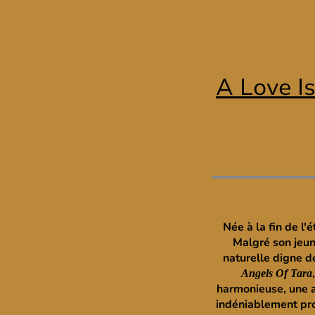
A Love I
Née à la fin de l
Malgré son jeun
naturelle digne d
Angels Of Tara
harmonieuse, une al
indéniablement prom