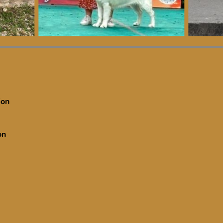
ion
on