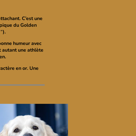
ttachant. C’est une
typique du Golden
).
e"
a bonne humeur avec
t autant une athlète
en.
ractère en or. Une