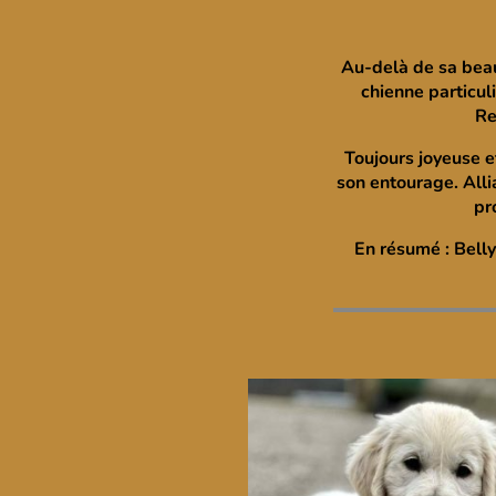
Au-delà de sa beau
chienne particul
Re
Toujours joyeuse e
son entourage. Alli
pr
En résumé : Belly