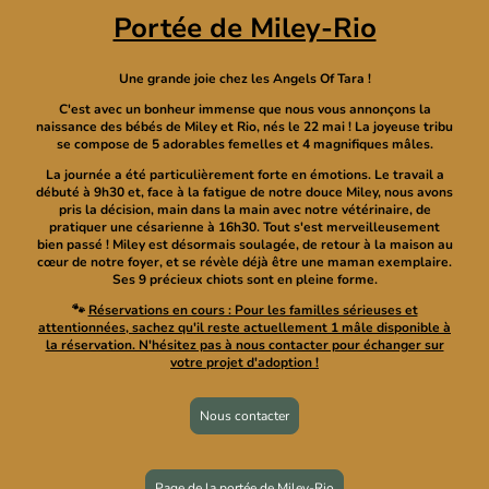
Portée de Miley-Rio
Une grande joie chez les Angels Of Tara !
C'est avec un bonheur immense que nous vous annonçons la
naissance des bébés de Miley et Rio, nés le 22 mai ! La joyeuse tribu
se compose de 5 adorables femelles et 4 magnifiques mâles.
La journée a été particulièrement forte en émotions. Le travail a
débuté à 9h30 et, face à la fatigue de notre douce Miley, nous avons
pris la décision, main dans la main avec notre vétérinaire, de
pratiquer une césarienne à 16h30. Tout s'est merveilleusement
bien passé ! Miley est désormais soulagée, de retour à la maison au
cœur de notre foyer, et se révèle déjà être une maman exemplaire.
Ses 9 précieux chiots sont en pleine forme.
🐾
Réservations en cours : Pour les familles sérieuses et
attentionnées, sachez qu'il reste actuellement 1 mâle disponible à
la réservation. N'hésitez pas à nous contacter pour échanger sur
votre projet d'adoption !
Nous contacter
Page de la portée de Miley-Rio